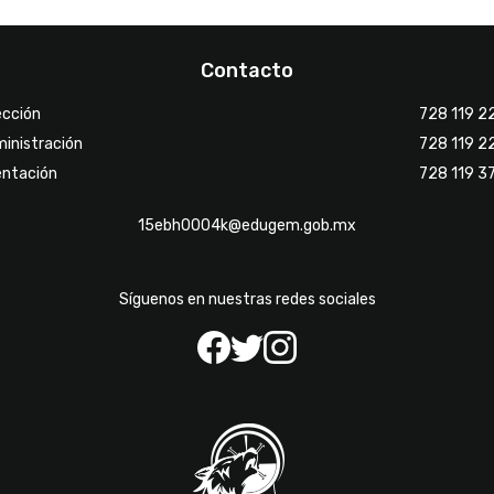
Contacto
ección
728 119 2
inistración
728 119 2
entación
728 119 3
15ebh0004k@edugem.gob.mx
Síguenos en nuestras redes sociales