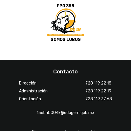
EPO 358
SOMOS LOBOS
Contacto
Dirección
728 119 22 18
Administración
728 119 22 19
Orientación
728 119 37 68
15ebh0004k@edugem.gob.mx